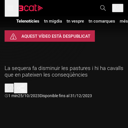
Anar
Anar
Obre
menú
a
al
de
la
contingut
navegació
navegació
Telenotícies
tn migdia
tn vespre
tn comarques
més
principal
AQUEST VÍDEO ESTÀ DESPUBLICAT
La sequera fa disminuir les pastures i hi ha cavalls
que en pateixen les conseqüències
Durada:
1 min
25/10/2023
Disponible fins al 31/12/2023