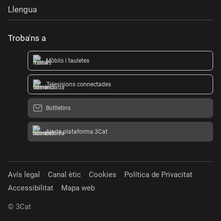
Llengua
Troba'ns a
Mòbils i tauletes
Televisions connectades
Butlletins
Ajuda plataforma 3Cat
Avís legal
Canal ètic
Cookies
Política de Privacitat
Accessibilitat
Mapa web
© 3Cat