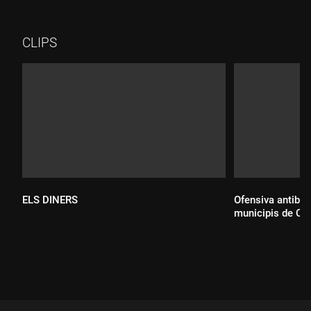
amb algunes d'independentistes i, mentre a les xarxes socials
alguns ho celebraven, d'altres ho criticaven amb molta passió.
També les han penjat a Alacant i a València, on la delegació
CLIPS
del govern ha requerit a tots ajuntaments de la província
retirar-les.
ELS DINERS
Ofensiva antibor
municipis de Ca
Durada:
Durada: