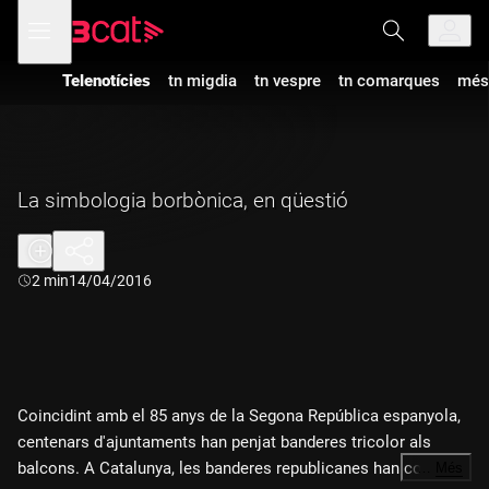
Anar
Anar
Obre
menú
a
al
de
la
contingut
navegació
navegació
Telenotícies
tn migdia
tn vespre
tn comarques
més
principal
La simbologia borbònica, en qüestió
Durada:
2 min
14/04/2016
Coincidint amb el 85 anys de la Segona República espanyola,
centenars d'ajuntaments han penjat banderes tricolor als
balcons. A Catalunya, les banderes republicanes han coincidit
…
Més