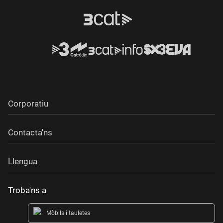
Corporatiu
Contacta'ns
Llengua
Troba'ns a
Mòbils i tauletes