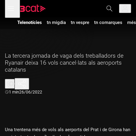
Anar
Anar
Obre
menú
a
al
de
la
contingut
navegació
navegació
Telenotícies
tn migdia
tn vespre
tn comarques
més
principal
La tercera jornada de vaga dels treballadors de
Ryanair deixa 16 vols cancel·lats als aeroports
catalans
Durada:
1 min
26/06/2022
Una trentena més de vols als aerports del Prat i de Girona han