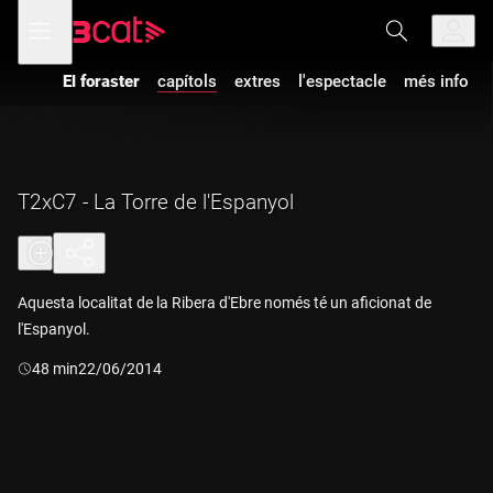
Anar
Anar
Obre
menú
a
al
de
la
contingut
navegació
navegació
El foraster
capítols
extres
l'espectacle
més info
principal
T2xC7 - La Torre de l'Espanyol
Aquesta localitat de la Ribera d'Ebre només té un aficionat de
l'Espanyol.
Durada:
48 min
22/06/2014