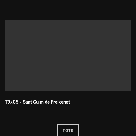
T9xC5 - Sant Guim de Freixenet
Durada:
TOTS