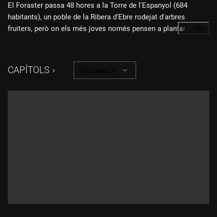
El Foraster passa 48 hores a la Torre de l'Espanyol (684
habitants), un poble de la Ribera d'Ebre rodejat d'arbres
fruiters, però on els més joves només pensen a plantar un pi
…
Més
al mig de la plaça. És un ritual únic, colossal, amb la
participació de tots els veïns. Hi pugen com a nens i en
baixen fets uns homes. A la Torre de l'Espanyol, el Foraster
CAPÍTOLS
Temporada 9
collirà les primeres cireres de la temporada i descobrirà que
els Manel tenen imitadors a l'estranger, que les dones poden
ser préssecs o nectarines i que els homes més enamorats
fan regals inimaginables a la seva estimada. La Torre de
l'Espanyol, un poble amb només un aficionat de l'Espanyol.