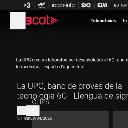
Anar
Anar
BOTIGA
a
al
la
contingut
Obre
navegació
menú
Telenotícies
tn
de
principal
navegació
La UPC crea un laboratori per desenvolupar el 6G: una xar
la medicina, l'esport o l'agricultura.
La UPC, banc de proves de la
tecnologia 6G - Llengua de si
CLIPS
Durada:
1 min
08/04/2026