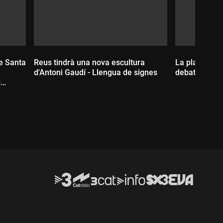
de Santa
Reus tindrà una nova escultura
La plaça Cata
d'Antoni Gaudí - Llengua de signes
debat - Llen
-
Durada:
Durada: