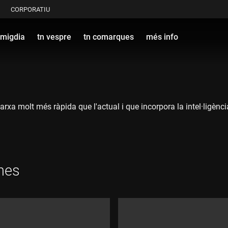
CORPORATIU
 migdia
tn vespre
tn comarques
més info
xa molt més ràpida que l'actual i que incorpora la intel·ligència 
gnes