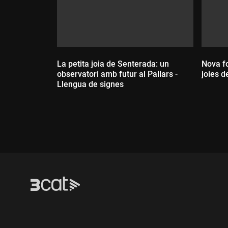
La petita joia de Senterada: un
Nova f
observatori amb futur al Pallars -
joies d
Llengua de signes
Dur
Durada: