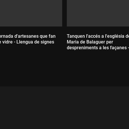
ornada d'artesanes que fan
Tanquen l'accés a l'església 
e vidre - Llengua de signes
Maria de Balaguer per
despreniments a les façanes 
Llengua de signes
ada:
Durada: