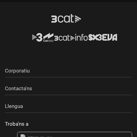
Durada:
Corporatiu
Contacta'ns
Llengua
Troba'ns a