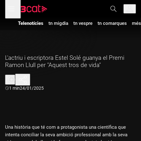
Anar
Anar
Obre
menú
a
al
de
la
contingut
navegació
navegació
Telenotícies
tn migdia
tn vespre
tn comarques
més
principal
L'actriu i escriptora Estel Solé guanya el Premi
Ramon Llull per "Aquest tros de vida"
Durada:
1 min
24/01/2025
Una història que té com a protagonista una científica que
intenta conciliar la seva ambició professional amb la seva