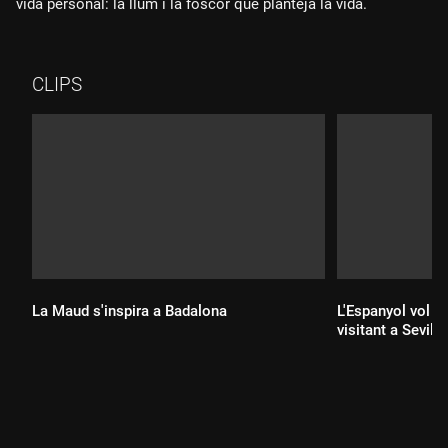
vida personal: la llum i la foscor que planteja la vida.
CLIPS
La Maud s'inspira a Badalona
L'Espanyol vol e
visitant a Sevilla
Durada:
Durada: