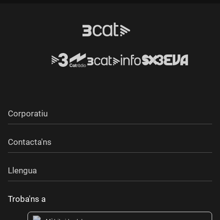
Corporatiu
Contacta'ns
Llengua
Troba'ns a