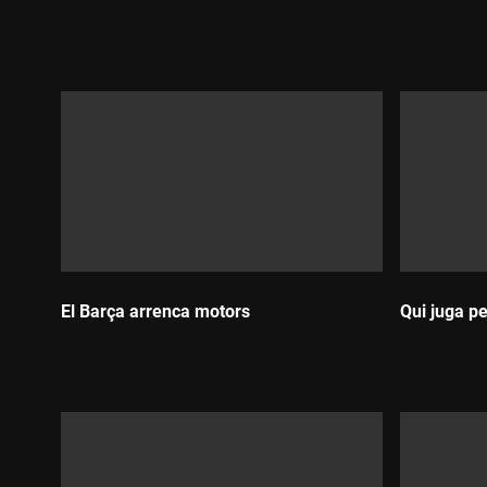
Durada:
Durada:
El Barça arrenca motors
Qui juga p
Durada:
Durada: