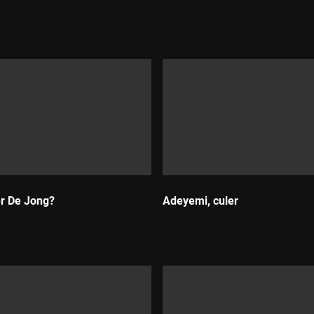
Durada:
er De Jong?
Adeyemi, culer
Durada: