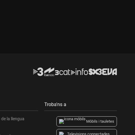
Durada:
Troba'ns a
de la llengua
Mòbils i tauletes
Televisions connectades