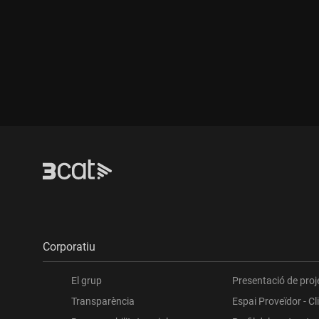
Durada:
Durada:
Corporatiu
El grup
Presentació de proj
Transparència
Espai Proveïdor - Cl