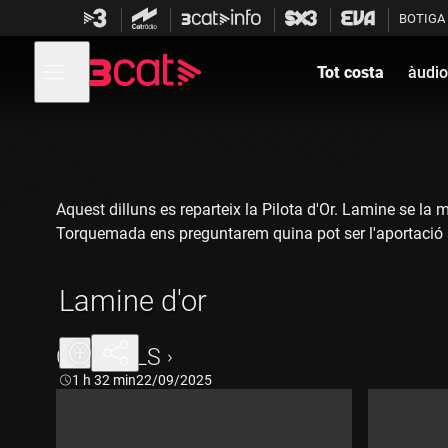
Anar
Anar
BOTIGA
a
al
la
contingut
Obre
navegació
menú
Tot costa
àudio
de
principal
navegació
Aquest dilluns es reparteix la Pilota d'Or. Lamine se 
Torquemada ens preguntarem quina pot ser l'aportació 
Lamine d'or
CAPÍTOLS
Durada:
1 h 32 min
22/09/2025