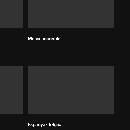
Messi, increïble
Durada:
Espanya-Bèlgica