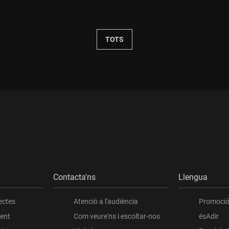
Durada:
TOTS
Contacta'ns
Llengua
ectes
Atenció a l'audiència
Promoció 
ient
Com veure'ns i escoltar-nos
ésAdir