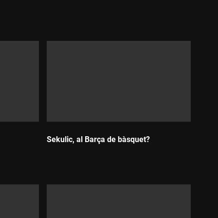
Durada:
Sekulic, al Barça de bàsquet?
Durada: