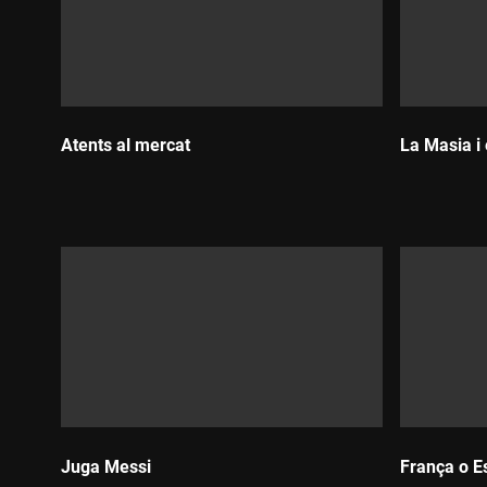
Atents al mercat
La Masia i 
Durada:
Durada:
Juga Messi
França o E