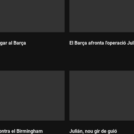
ugar al Barça
El Barça afronta l'operació Ju
Durada:
ntra el Birmingham
Julián, nou gir de guió