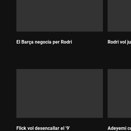
El Barça negocia per Rodri
Rodri vol j
Durada:
Durada:
Flick vol desencallar el '9'
Adeyemi co