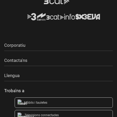
Corporatiu
Contacta'ns
Llengua
Troba'ns a
Mòbils i tauletes
Televisions connectades