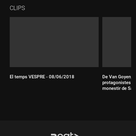
CLIPS
El temps VESPRE - 08/06/2018
De Van Goyen, Pi
protagonistes de
Durada:
monestir de Sant
Col·lecció Thys
Durada: