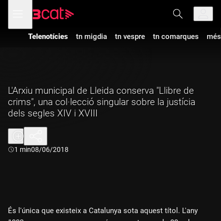
Anar
Anar
Obre
menú
a
al
de
la
contingut
navegació
navegació
Telenotícies
tn migdia
tn vespre
tn comarques
més
principal
L'Arxiu municipal de Lleida conserva "Llibre de
crims", una col·lecció singular sobre la justícia
dels segles XIV i XVIII
Durada:
1 min
08/06/2018
És l'única que existeix a Catalunya sota aquest títol. L'any