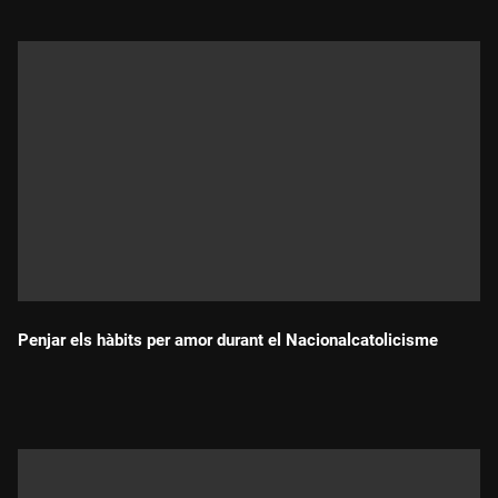
religiosos més resistents. Un informe demolidor que convida
a respectar la llibertat religiosa com un dret fonamental
recollit en la Declaració Universal dels Drets Humans. Un dret
que en les societats democràtiques hem de visibilitzar i
defensar.
Penjar els hàbits per amor durant el Nacionalcatolicisme
Durada: