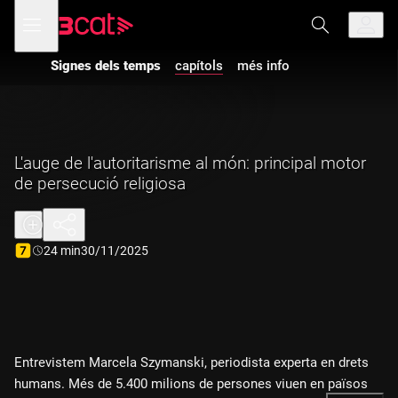
Anar
Anar
Obre
menú
a
al
de
la
contingut
navegació
navegació
Signes dels temps
capítols
més info
principal
L'auge de l'autoritarisme al món: principal motor
de persecució religiosa
Durada:
24 min
30/11/2025
Entrevistem Marcela Szymanski, periodista experta en drets
humans. Més de 5.400 milions de persones viuen en països