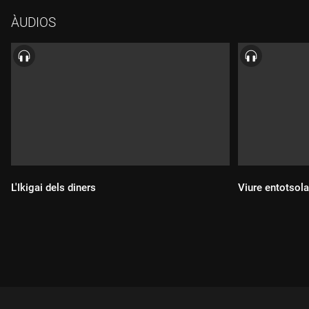
com fer-ho. Amb la presència de la psicòloga Thais Casals.
ÀUDIOS
L'Ikigai dels diners
Viure entotsola
Durada:
Durada: