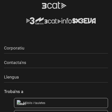
Corporatiu
Contacta'ns
Llengua
Troba'ns a
Mòbils i tauletes