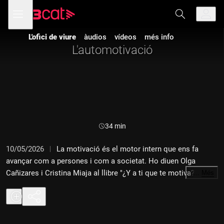
Anar
Anar
Obre
menú
a
al
de
la
contingut
navegació
navegació
L'ofici de viure
àudios
vídeos
més info
principal
L'automotivació
Durada:
34 min
10/05/2026
La motivació és el motor intern que ens fa
avançar com a persones i com a societat. Ho diuen Olga
Cañizares i Cristina Miaja al llibre "¿Y a ti que te motiva?", on
…
Més
asseguren que automotivar-nos canvia els nostres pensaments
i sentiments i modifica les nostres conductes. Amb un
plantejament filosòfic, repassen com i per què motivar-nos,
quins són els seus beneficis i ens donen petites indicacions de