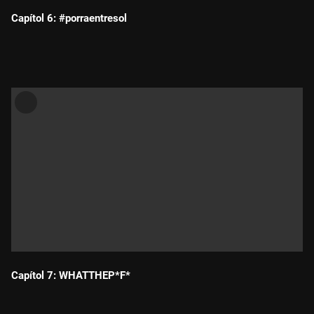
Capítol 6: #porraentresol
Durada:
Capítol 7: WHATTHEP*F*
Durada: