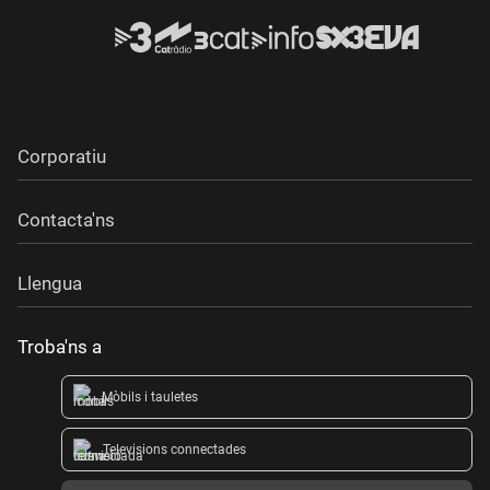
Corporatiu
Contacta'ns
Llengua
Troba'ns a
Mòbils i tauletes
Televisions connectades