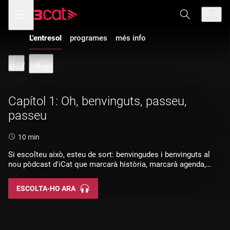
Anar
Anar
Obre
menú
a
al
de
la
contingut
navegació
navegació
L'entresol
programes
més info
principal
Capítol 1: Oh, benvinguts, passeu,
passeu
Durada:
10 min
Si escolteu això, esteu de sort: benvingudes i benvinguts al
nou pòdcast d'iCat que marcarà història, marcarà agenda,
marcarà gols i es fumarà un puro. Benvinguts a "L'entresol"!
ESCOLTA-HO ARA