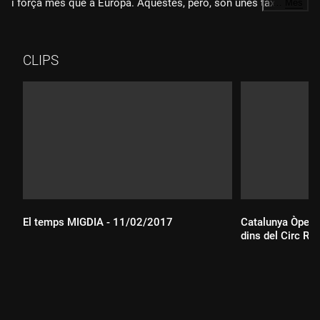
i força més que a Europa. Aquestes, però, són unes taxes que
…
Més
pràcticament no han evolucionat --o ho han fet molt poc-- en
els últims 10 anys. I si ens fixem en el nivell professional,
com més alt és el càrrec, molt menor és la presència
CLIPS
femenina. Si bé hi ha més noies que nois matriculats en una
carrera científica, després veiem que treballant ja com a
investigadores en universitats i centres públics de recerca
són un 40% i només un 31% en empreses privades. Però és
que només 2 de cada 10 càrrecs de direcció o càtedres estan
ocupats per dones.
El temps MIGDIA - 11/02/2017
Catalunya Òpera represe
dins del Circ Ra
Durada:
Durada: