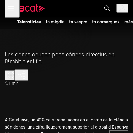
Anar
Anar
Obre
menú
a
al
de
la
contingut
navegació
navegació
Telenotícies
tn migdia
tn vespre
tn comarques
més
principal
Les dones ocupen pocs càrrecs directius en
l'àmbit científic
Durada:
1 min
A Catalunya, un 40% dels treballadors en el camp de la ciència
són dones, una xifra lleugerament superior al global d'Espanya