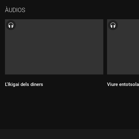
holística Mari Carme Martínez i el formador i terapeuta de flors
ÀUDIOS
de Bach en persones i animals Enric Homedes.
L'Ikigai dels diners
Viure entotsola
Durada:
Durada: