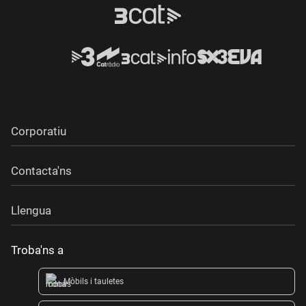
Corporatiu
Contacta'ns
Llengua
Troba'ns a
Mòbils i tauletes