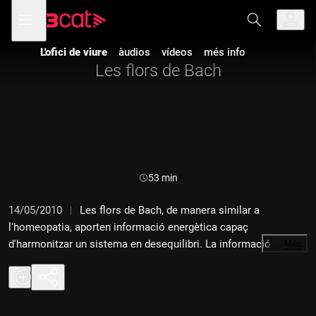
Anar
Anar
Obre
menú
a
al
de
la
contingut
navegació
navegació
L'ofici de viure
àudios
vídeos
més info
principal
Les flors de Bach
Durada:
53 min
14/05/2010
Les flors de Bach, de manera similar a
l'homeopatia, aporten informació energètica capaç
d'harmonitzar un sistema en desequilibri. La informació que
…
Més
canalitzen contribueix a fer que siguem més conscients, ens
ajuden a desenterrar i desenvolupar recursos per millorar les
nostres percepcions i accions a la vida quotidiana. Quins són
els principis florals de les Flors de Bach? Amb la metgessa