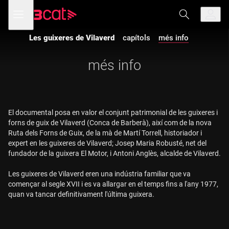
Anar
Anar
Obre
menú
a
al
de
la
contingut
navegació
navegació
Les guixeres de Vilaverd
capítols
més info
principal
més info
El documental posa en valor el conjunt patrimonial de les guixeres i
forns de guix de Vilaverd (Conca de Barberà), així com de la nova
Ruta dels Forns de Guix, de la mà de Martí Torrell, historiador i
expert en les guixeres de Vilaverd; Josep Maria Robusté, net del
fundador de la guixera El Motor, i Antoni Anglès, alcalde de Vilaverd.
Les guixeres de Vilaverd eren una indústria familiar que va
començar al segle XVII i es va allargar en el temps fins a l'any 1977,
quan va tancar definitivament l'última guixera.