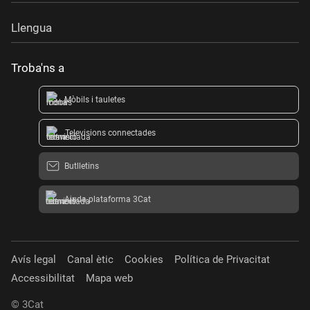
Llengua
Troba'ns a
Mòbils i tauletes
Televisions connectades
Butlletins
Ajuda plataforma 3Cat
Avís legal
Canal ètic
Cookies
Política de Privacitat
Accessibilitat
Mapa web
© 3Cat