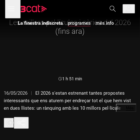
Anar
Anar
Obre
menú
a
al
de
la
contingut
navegació
navegació
Les millors pel·lícules i sèries del 2026
La finestra indiscreta
programes
més info
principal
(fins ara)
Durada:
1 h 51 min
16/05/2026
El 2026 s'estan estrenant tantes propostes
interessants que ens aturem per endreçar tot el que hem vist
en dues llistes: un rànquing amb les 10 millors pel·lícules i un
…
Més
rànquing amb les 10 millors sèries. Així determinem què és el
millor que s'ha estrenat el 2026 (fins ara) i ens assegurem que
no et perdis res. També fem l'anàlisi setmanal de les estrenes
amb els nostres prescriptors. Al cinema destaca la pel·lícula