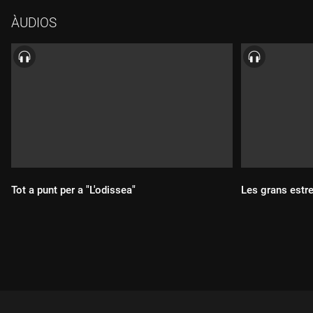
de terror "Hokum", però també parlem d'altres propostes com
ÀUDIOS
"Gigante" o "El beso de la mujer araña". A les sèries destaca
"Pubertat", estrena a 3Cat, i també parlem de sèries com "The
lady", que arriba amb controvèrsia, "Legends" i "Code of
silence".
Tot a punt per a "L'odissea"
Les grans estre
Durada:
Durada: