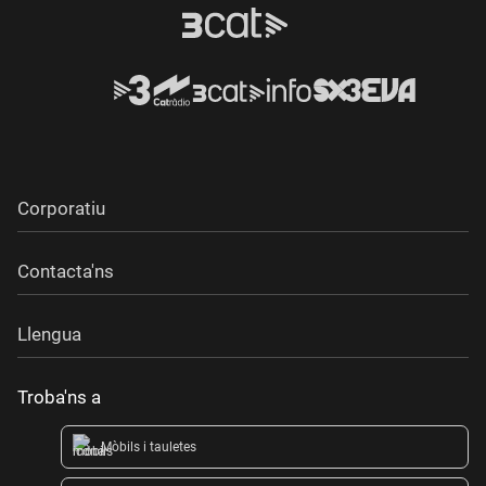
Corporatiu
Contacta'ns
Llengua
Troba'ns a
Mòbils i tauletes