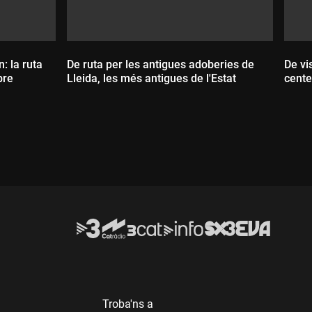
: la ruta
De ruta per les antigues adoberies de
De vi
bre
Lleida, les més antigues de l'Estat
cente
Durada:
D
Troba'ns a