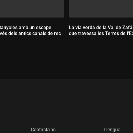
Banyoles amb un escape
La via verda de la Val de Zafán
avés dels antics canals de rec
que travessa les Terres de l'E
:
Durada:
Contacta'ns
Llengua