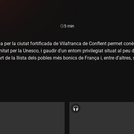
Durada:
5 min
 per la ciutat fortificada de Vilafranca de Conflent permet conèix
tat per la Unesco, i gaudir d'un entorn privilegiat situat al peu
t de la llista dels pobles més bonics de França i, entre d'altres,