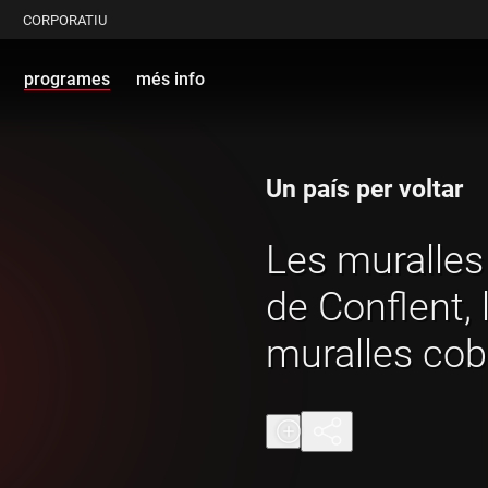
CORPORATIU
programes
més info
Un país per voltar
Les muralles
de Conflent,
muralles cob
nivells d'Eur