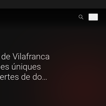
 de Vilafranca
 les úniques
ertes de dos
opa