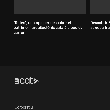
"Rutes", una app per descobrir el
Descobrir 
patrimoni arquitectònic català a peu de
street a tr
carrer
Durada
Durada:
Corporatiu