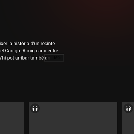
er la història d'un recinte
 del Canigó. A mig camí entre
 s'hi pot arribar també amb el
…
Més