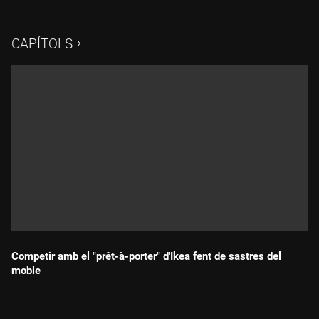
propietària és la Fundació Formació i Treball de Càritas, que
intenta atraure un nou públic que se sumi a les persones que
hi van per necessitat econòmica.
CAPÍTOLS
Competir amb el "prêt-à-porter" d'Ikea fent de sastres del
moble
Durada: