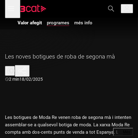
Anar
Anar
Obre
menú
a
al
de
la
contingut
navegació
navegació
Valor afegit
programes
més info
principal
Les noves botigues de roba de segona mà
Durada:
2 min
18/02/2025
Les botigues de Moda Re venen roba de segona mà i intenten
assemblar-se a qualsevol botiga de moda. La xarxa Moda Re
compta amb dos-cents punts de venda a tot Espanya. La
…
Més