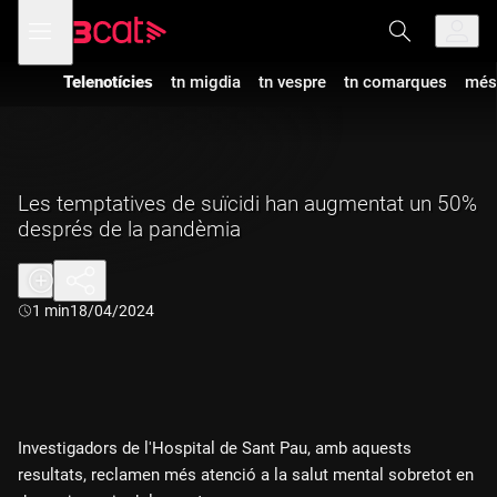
Anar
Anar
Obre
menú
a
al
de
la
contingut
navegació
navegació
Telenotícies
tn migdia
tn vespre
tn comarques
més
principal
Les temptatives de suïcidi han augmentat un 50%
després de la pandèmia
Durada:
1 min
18/04/2024
Investigadors de l'Hospital de Sant Pau, amb aquests
resultats, reclamen més atenció a la salut mental sobretot en