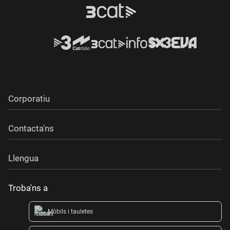
Corporatiu
Contacta'ns
Llengua
Troba'ns a
Mòbils i tauletes