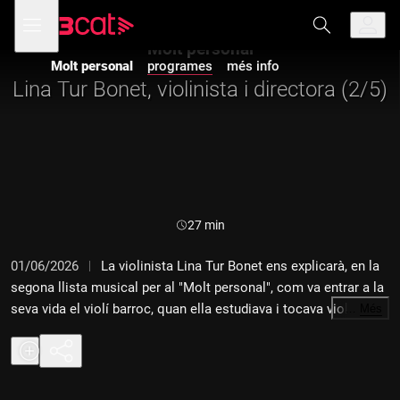
Anar
Anar
Obre
menú
a
al
de
la
contingut
Molt personal
navegació
navegació
Molt personal
programes
més info
principal
Lina Tur Bonet, violinista i directora (2/5)
Durada:
27 min
01/06/2026
La violinista Lina Tur Bonet ens explicarà, en la
segona llista musical per al "Molt personal", com va entrar a la
seva vida el violí barroc, quan ella estudiava i tocava violí
…
Més
modern. Un repte musical i personal majúscul.