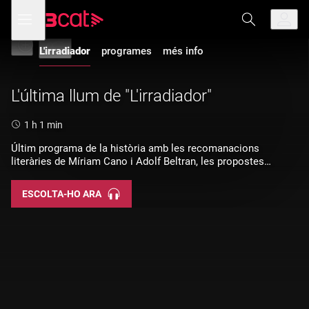
Anar
Anar
Obre
menú
a
al
L'irradiador
de
la
contingut
navegació
navegació
L'irradiador
programes
més info
principal
L'última llum de "L'irradiador"
Durada:
1 h 1 min
Últim programa de la història amb les recomanacions
literàries de Míriam Cano i Adolf Beltran, les propostes
teatrals de Paula Carreras i les cançons en forma de gelat
d'Àlex Gutiérrez.
ESCOLTA-HO ARA