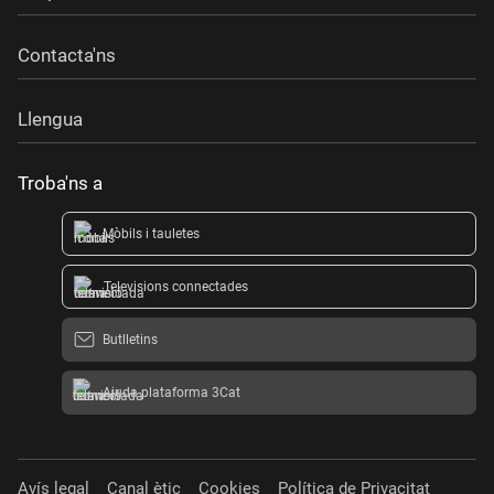
Contacta'ns
Llengua
Troba'ns a
Mòbils i tauletes
Televisions connectades
Butlletins
Ajuda plataforma 3Cat
Avís legal
Canal ètic
Cookies
Política de Privacitat