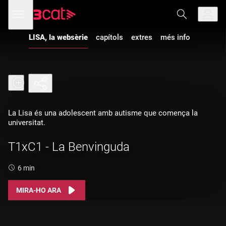
Anar
Anar
Obre
menú
a
al
de
NOVA TEMPORADA
la
contingut
navegació
navegació
LISA, la websèrie
capítols
extres
més info
principal
La Lisa és una adolescent amb autisme que comença la
universitat.
T1xC1 - La Benvinguda
Durada:
6 min
MIRA-HO ARA