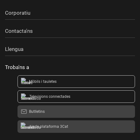
Corporatiu
Contacta'ns
Llengua
Troba'ns a
Mòbils i tauletes
Televisions connectades
Butlletins
Ajuda plataforma 3Cat