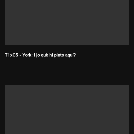
T1xC5 - York: I jo què hi pinto aquí?
Durada: