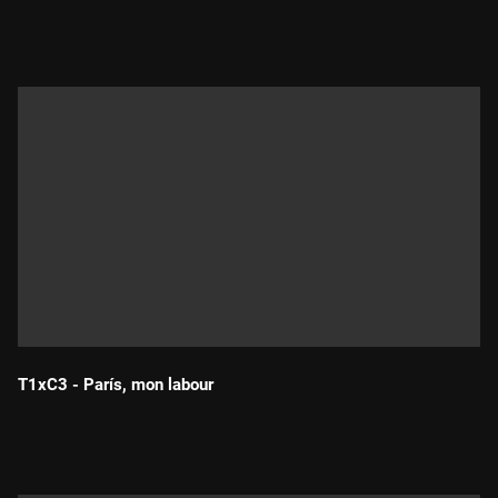
Durada:
T1xC3 - París, mon labour
Durada: