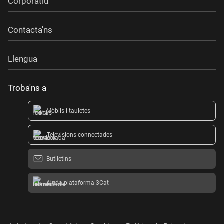
Corporatiu
Contacta'ns
Llengua
Troba'ns a
Mòbils i tauletes
Televisions connectades
Butlletins
Ajuda plataforma 3Cat