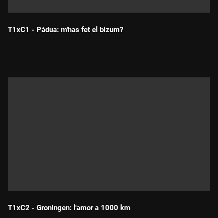
T1xC1 - Pàdua: m'has fet el bizum?
Durada:
T1xC2 - Groningen: l'amor a 1000 km