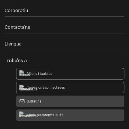
Corporatiu
Contacta'ns
Llengua
Troba'ns a
Mòbils i tauletes
Televisions connectades
Butlletins
Ajuda plataforma 3Cat