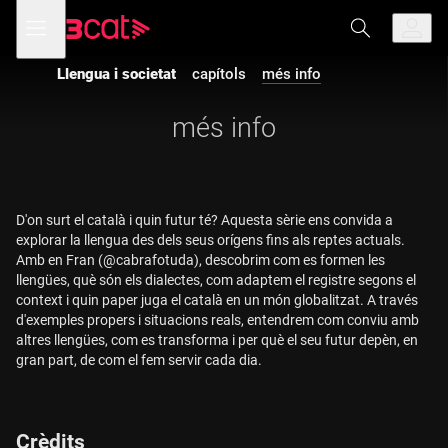
Anar
Anar
Obre
menú
a
al
de
la
contingut
navegació
navegació
Llengua i societat
capítols
més info
principal
més info
D'on surt el català i quin futur té? Aquesta sèrie ens convida a
explorar la llengua des dels seus orígens fins als reptes actuals.
Amb en Fran (@cabrafotuda), descobrim com es formen les
llengües, què són els dialectes, com adaptem el registre segons el
context i quin paper juga el català en un món globalitzat. A través
d'exemples propers i situacions reals, entendrem com conviu amb
altres llengües, com es transforma i per què el seu futur depèn, en
gran part, de com el fem servir cada dia.
Crèdits