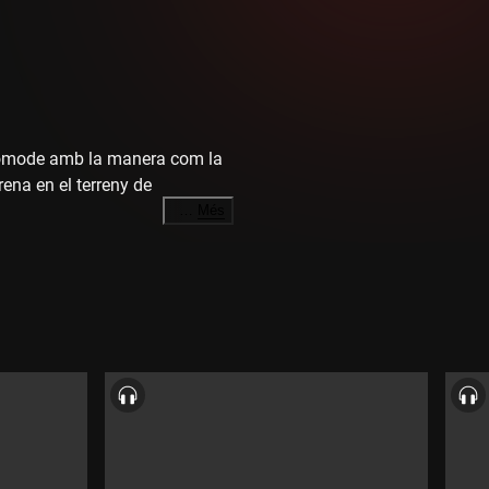
t còmode amb la manera com la
rena en el terreny de
…
Més
rma de llibre.