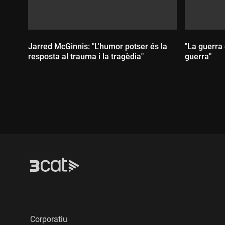
Jarred McGinnis: "L'humor potser és la
"La guerra
resposta al trauma i la tragèdia"
guerra"
Durada:
Durada
Corporatiu