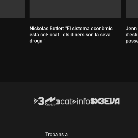
Nickolas Butler: "El sistema econòmic
Jenn 
està col·locat i els diners són la seva
d'est
droga "
posse
Durada:
D
Troba'ns a