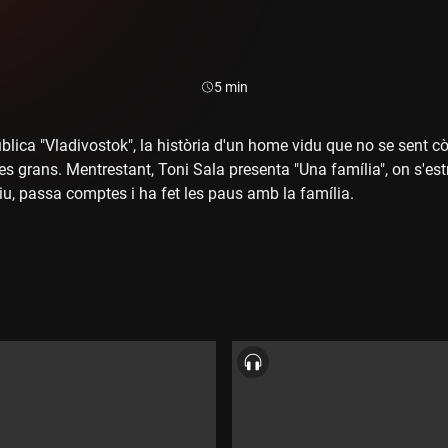
Durada:
5 min
ublica "Vladivostok", la història d'un home vidu que no se sen
nes grans. Mentrestant, Toni Sala presenta "Una família", on s'est
diu, passa comptes i ha fet les paus amb la família.
tosa obra de teatre "Smiley", de Guillem Clua, que fa el salt en fo