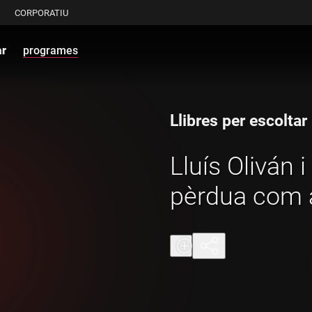
CORPORATIU
ar
programes
Llibres per escoltar
Lluís Oliván i
pèrdua com a