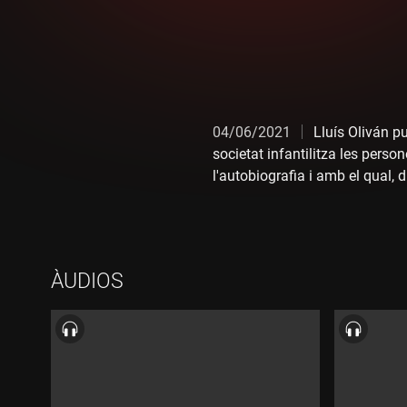
04/06/2021
Lluís Oliván p
societat infantilitza les perso
l'autobiografia i amb el qual, 
A l'espai també parlem de l'exi
ÀUDIOS