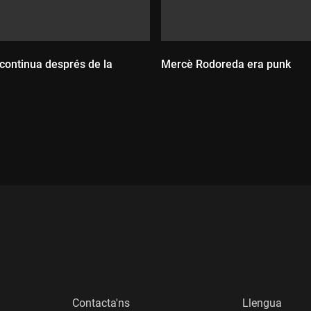
 continua després de la
Mercè Rodoreda era punk
Durada:
:
Contacta'ns
Llengua