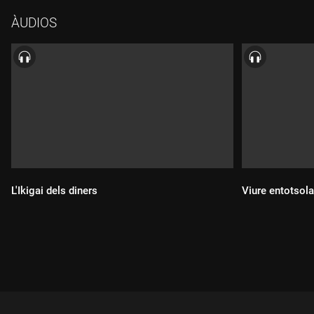
ÀUDIOS
L'Ikigai dels diners
Viure entotsola
Durada:
Durada: