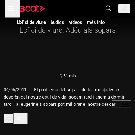
Anar
Anar
Obre
menú
a
al
de
la
contingut
navegació
navegació
L'ofici de viure
àudios
vídeos
més info
principal
L'ofici de viure: Adéu als sopars
Durada:
51 min
04/06/2011
El problema del sopar i de les menjades es
desprèn del nostre estil de vida: sopem tard i anem a dormir
tard; i alleugerir els sopars pot millorar el nostre descans i la
…
Més
salut en general. En parlem amb l'especialista en medicines
orientals Dr. Miquel Masgrau, amb la Dra. Magda Carlas, i amb
el monjo budista Ricard Rotllan.