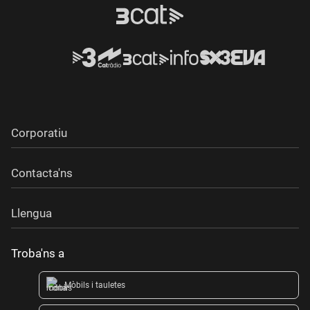
Corporatiu
Contacta'ns
Llengua
Troba'ns a
Mòbils i tauletes