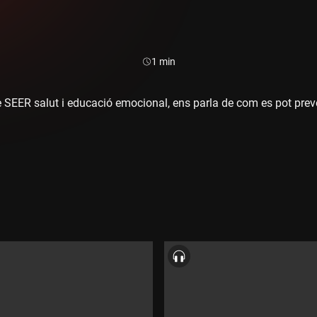
Durada:
1 min
e SEER salut i educació emocional, ens parla de com es pot preven