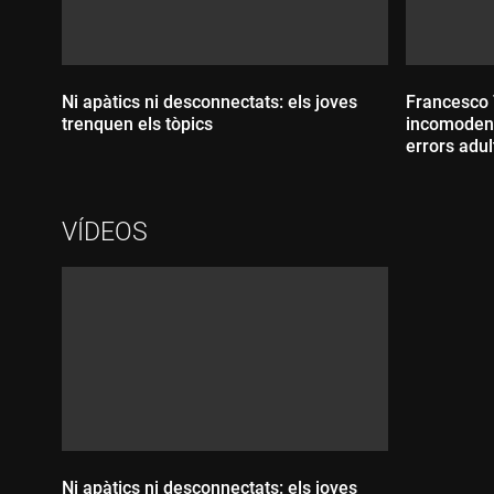
Ni apàtics ni desconnectats: els joves
Francesco T
trenquen els tòpics
incomoden 
errors adul
Durada:
VÍDEOS
Durada
Ni apàtics ni desconnectats: els joves