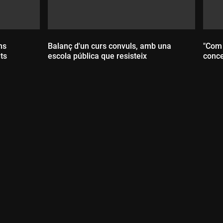
ns
Balanç d'un curs convuls, amb una
"Com 
ts
escola pública que resisteix
conce
Durada:
D