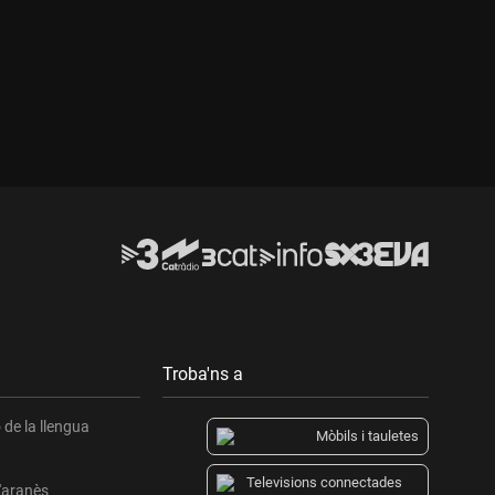
Troba'ns a
de la llengua
Mòbils i tauletes
Televisions connectades
l'aranès