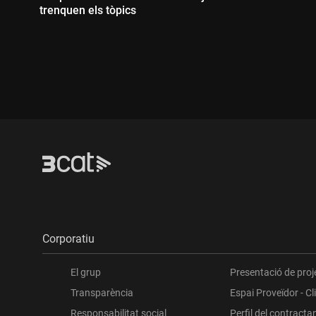
trenquen els tòpics
Durada:
Corporatiu
El grup
Presentació de proj
Transparència
Espai Proveïdor - Cl
Responsabilitat social
Perfil del contracta