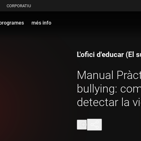
CORPORATIU
programes
més info
L'ofici d'educar (El
Manual Pràct
bullying: co
detectar la v
l'aula?