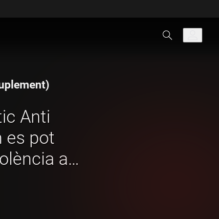
 suplement)
ic Anti
m es pot
iolència a