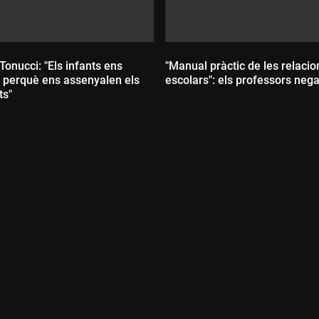
onucci: "Els infants ens
"Manual pràctic de les relacio
perquè ens assenyalen els
escolars": els professors nega
ts"
:
Durada: