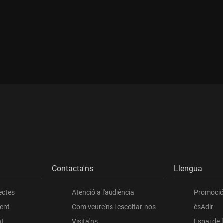
Contacta'ns
Llengua
ectes
Atenció a l'audiència
Promoció 
ient
Com veure'ns i escoltar-nos
ésAdir
nt
Visita'ns
Espai de 