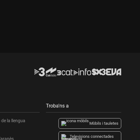
Troba'ns a
de la llengua
Mòbils i tauletes
Televisions connectades
l'aranès