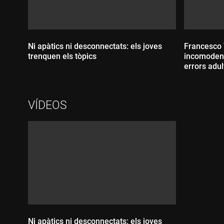
Ni apàtics ni desconnectats: els joves
Francesco T
trenquen els tòpics
incomoden 
errors adul
Durada:
VÍDEOS
Durada
Ni apàtics ni desconnectats: els joves