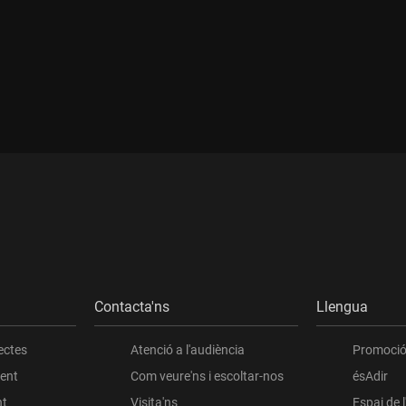
Contacta'ns
Llengua
ectes
Atenció a l'audiència
Promoció 
ient
Com veure'ns i escoltar-nos
ésAdir
nt
Visita'ns
Espai de 