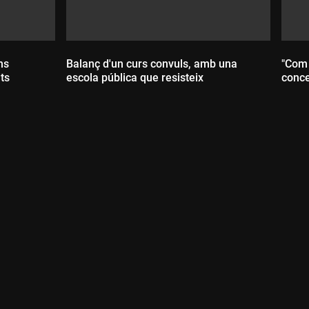
ns
Balanç d'un curs convuls, amb una
"Com 
ts
escola pública que resisteix
conce
Durada:
D