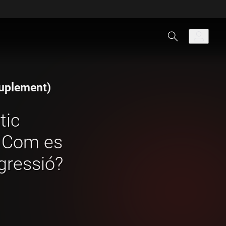
 suplement)
tic
: Com es
gressió?