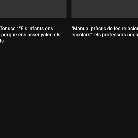
onucci: "Els infants ens
"Manual pràctic de les relacio
perquè ens assenyalen els
escolars": els professors nega
ts"
:
Durada: