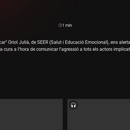
Durada:
1 min
ucar" Oriol Julià, de SEER (Salut i Educació Emocional), ens alert
ta cura a l'hora de comunicar l'agressió a tots els actors implicat