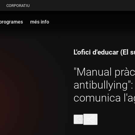
CORPORATIU
programes
més info
L'ofici d'educar (El
"Manual pràc
antibullying"
comunica l'a