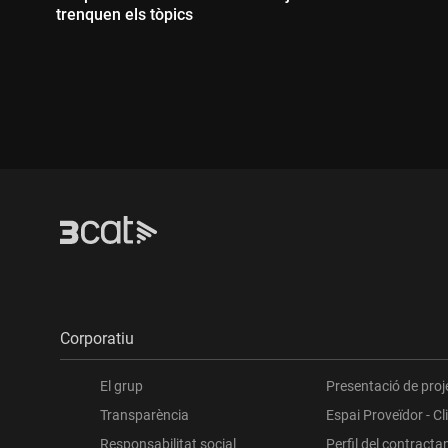
trenquen els tòpics
Durada:
Corporatiu
El grup
Presentació de proj
Transparència
Espai Proveïdor - Cl
Responsabilitat social
Perfil del contracta