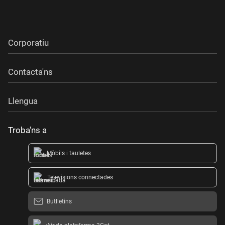
Corporatiu
Contacta'ns
Llengua
Troba'ns a
Mòbils i tauletes
Televisions connectades
Butlletins