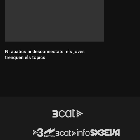
Ni apàtics ni desconnectats: els joves
trenquen els tòpics
Durada: