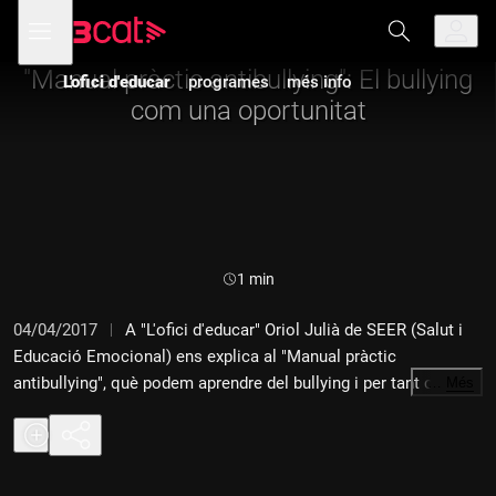
Anar
Anar
Obre
menú
L'ofici d'educar (El suplement)
a
al
de
la
contingut
navegació
navegació
"Manual pràctic antibullying": El bullying
L'ofici d'educar
programes
més info
principal
com una oportunitat
Durada:
1 min
04/04/2017
A "L'ofici d'educar" Oriol Julià de SEER (Salut i
Educació Emocional) ens explica al "Manual pràctic
antibullying", què podem aprendre del bullying i per tant com
…
Més
viure'l com una oportunitat d'aprenentatge.