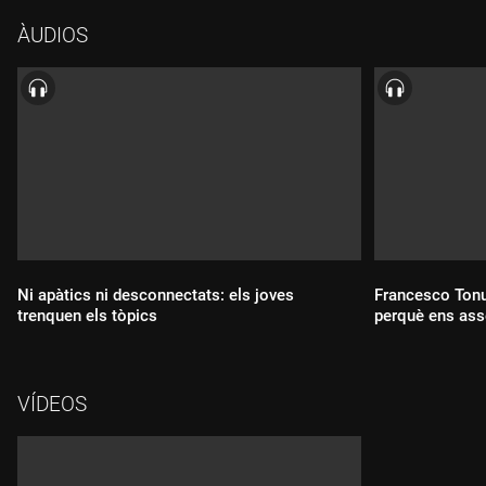
ÀUDIOS
Ni apàtics ni desconnectats: els joves
Francesco Tonu
trenquen els tòpics
perquè ens asse
Durada:
Durada:
VÍDEOS