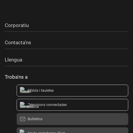
Corporatiu
Contacta'ns
Llengua
Troba'ns a
Mòbils i tauletes
Televisions connectades
Butlletins