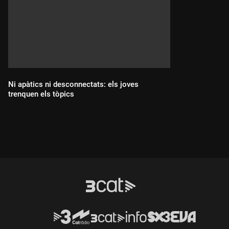
Ni apàtics ni desconnectats: els joves
trenquen els tòpics
Durada: