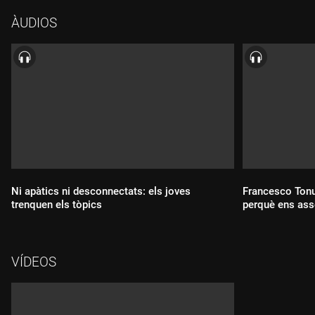
ÀUDIOS
Ni apàtics ni desconnectats: els joves
Francesco Tonu
trenquen els tòpics
perquè ens asse
Durada:
Durada:
VÍDEOS