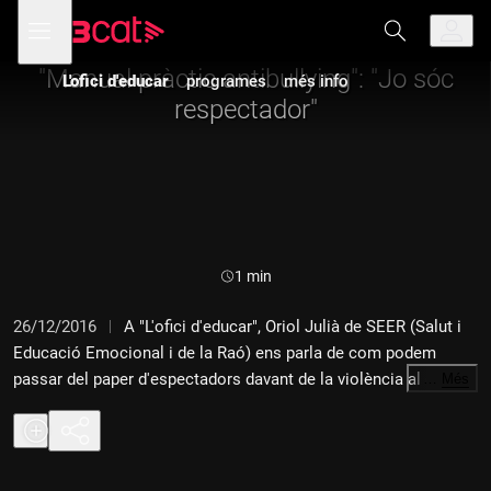
Anar
Anar
Obre
menú
L'ofici d'educar (El suplement)
a
al
de
la
contingut
navegació
navegació
"Manual pràctic antibullying": "Jo sóc
L'ofici d'educar
programes
més info
principal
respectador"
Durada:
1 min
26/12/2016
A "L'ofici d'educar", Oriol Julià de SEER (Salut i
Educació Emocional i de la Raó) ens parla de com podem
passar del paper d'espectadors davant de la violència al de
…
Més
"respectadors" per afavorir la convivència.