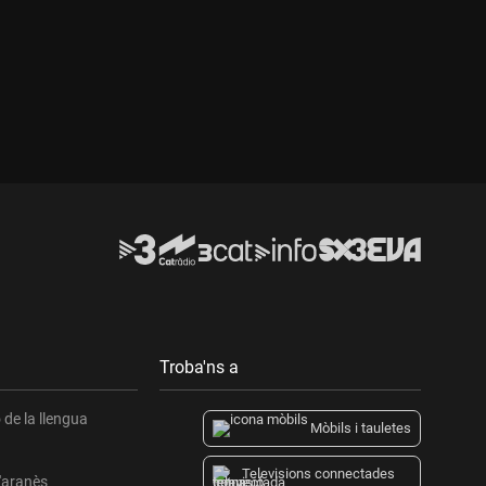
Troba'ns a
de la llengua
Mòbils i tauletes
Televisions connectades
l'aranès