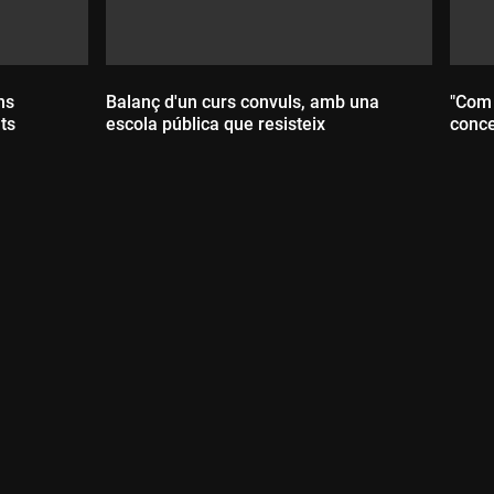
ns
Balanç d'un curs convuls, amb una
"Com 
ts
escola pública que resisteix
conce
Durada:
D