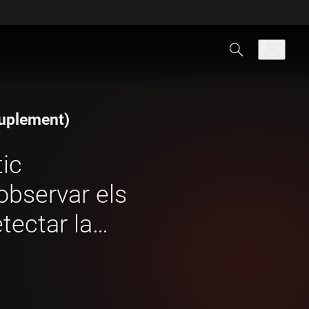
 suplement)
ic
 observar els
tectar la