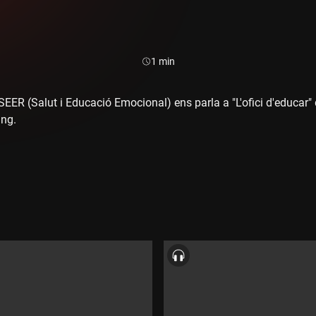
Durada:
1 min
e SEER (Salut i Educació Emocional) ens parla a "L'ofici d'educar"
ing.