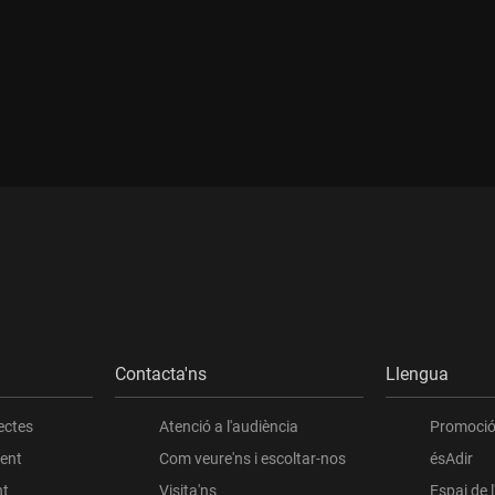
Contacta'ns
Llengua
ectes
Atenció a l'audiència
Promoció 
ient
Com veure'ns i escoltar-nos
ésAdir
nt
Visita'ns
Espai de 