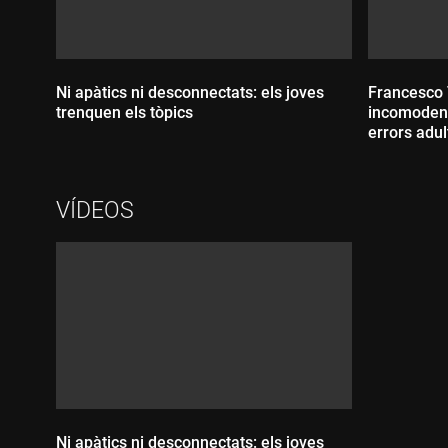
Ni apàtics ni desconnectats: els joves
Francesco T
trenquen els tòpics
incomoden 
errors adul
Durada:
VÍDEOS
Durada
Ni apàtics ni desconnectats: els joves