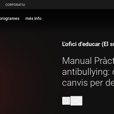
CORPORATIU
programes
més info
L'ofici d'educar (El
Manual Pràct
antibullying:
canvis per de
violència