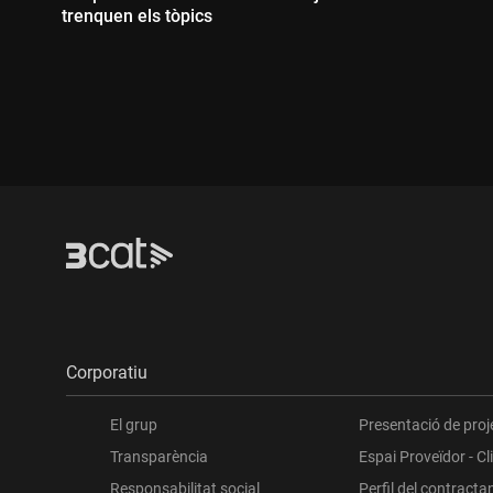
trenquen els tòpics
Durada:
Corporatiu
El grup
Presentació de proj
Transparència
Espai Proveïdor - Cl
Responsabilitat social
Perfil del contracta