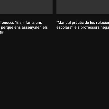
onucci: "Els infants ens
"Manual pràctic de les relacio
perquè ens assenyalen els
escolars": els professors nega
ts"
:
Durada: