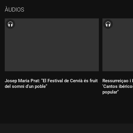
Portugal. La cantata "El naufragi" tracta del canvi climàtic i a la
ÀUDIOS
crisi energètica.
Josep Maria Prat: "El Festival de Cervià és fruit
Ressurreiçao i
del somni d'un poble"
'Cantos ibérico
popular"
Durada:
Durada: