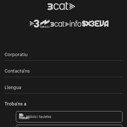
Corporatiu
Contacta'ns
Llengua
Troba'ns a
Mòbils i tauletes