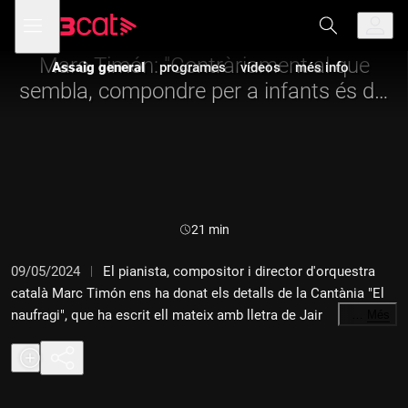
Anar
Anar
Obre
menú
Assaig general
a
al
de
la
contingut
navegació
navegació
Marc Timón: "Contràriament al que
Assaig general
programes
vídeos
més info
principal
sembla, compondre per a infants és del
més difícil"
Durada:
21 min
09/05/2024
El pianista, compositor i director d'orquestra
català Marc Timón ens ha donat els detalls de la Cantània "El
naufragi", que ha escrit ell mateix amb lletra de Jair
…
Més
Domínguez. Enguany, durant els mesos de maig i juny se
celebra una nova edició de la Cantània, el projecte participatiu
en forma de cantata, dissenyat i produït pel servei educatiu de
L'Auditori, que fa cantar infants de tot Catalunya, Espanya i