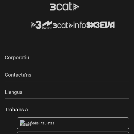
Corporatiu
Contacta'ns
Llengua
Troba'ns a
Mòbils i tauletes