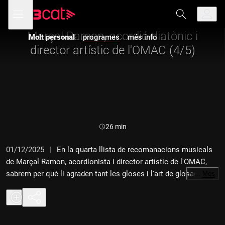
Anar
Anar
Obre
menú
Molt personal
a
al
de
la
contingut
navegació
navegació
Marçal Ramon, acordió diatònic i
Molt personal
programes
més info
principal
director artístic de l'OMAC (4/5)
Durada:
26 min
01/12/2025
En la quarta llista de recomanacions musicals
de Marçal Ramon, acordionista i director artístic de l'OMAC,
sabrem per què li agraden tant les gloses i l'art de glosar.
…
Més
L'audició passa per "La salve de l'auia" (La Nova Euterpe),
"L'havanera" (Eliseo Parra), "Vajotada" (Tazzuff) i "Glosa a
Menorca" (Anna Ferrer).