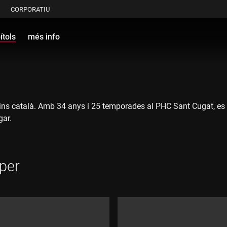
CORPORATIU
ítols
més info
ins català. Amb 34 anys i 25 temporades al PHC Sant Cugat, es r
gar.
per