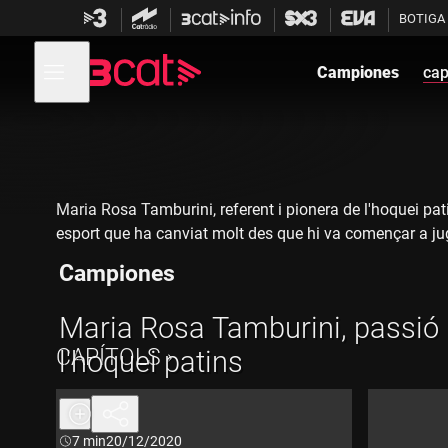
Anar
Anar
BOTIGA
a
al
la
contingut
Obre
navegació
menú
Campiones
cap
de
principal
navegació
Maria Rosa Tamburini, referent i pionera de l'hoquei pat
esport que ha canviat molt des que hi va començar a ju
Campiones
Maria Rosa Tamburini, passió 
CAPÍTOLS
l'hoquei patins
Durada:
7 min
20/12/2020