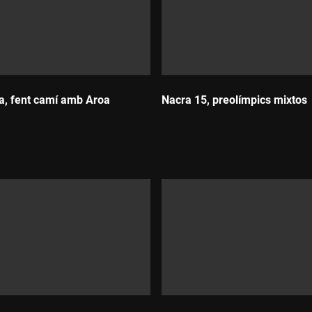
a, fent camí amb Aroa
Nacra 15, preolímpics mixtos
Durada: