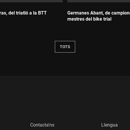
ras, del triatló a la BTT
Germanes Abant, de campion
mestres del bike trial
Durada:
TOTS
Contacta'ns
Llengua