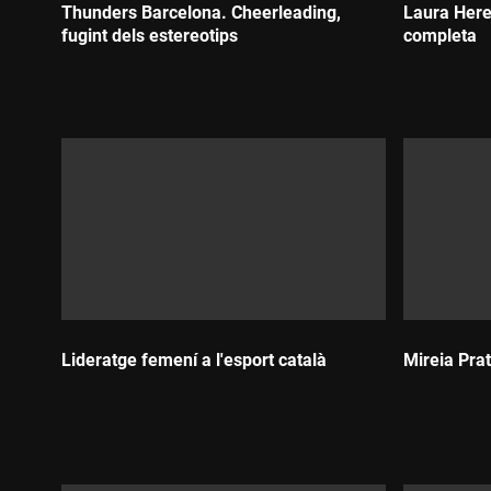
Thunders Barcelona. Cheerleading,
Laura Here
fugint dels estereotips
completa
Durada:
Durada:
Lideratge femení a l'esport català
Mireia Prat
Durada:
Durada: