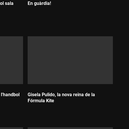
ol sala
En guàrdia!
Durada:
 l'handbol
Gisela Pulido, la nova reina de la
Fórmula Kite
Durada: