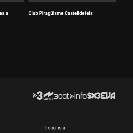
es a
Club Piragüisme Castelldefels
Durada:
Troba'ns a