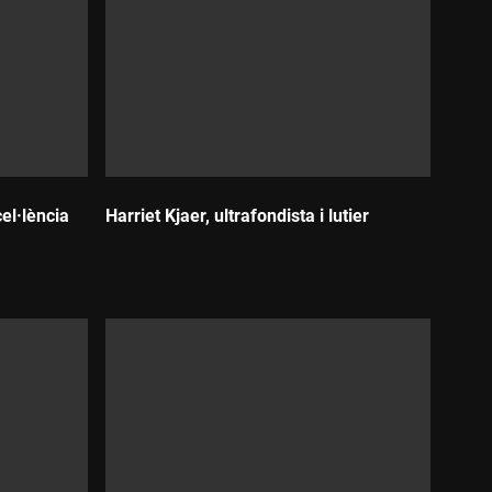
cel·lència
Harriet Kjaer, ultrafondista i lutier
Durada: