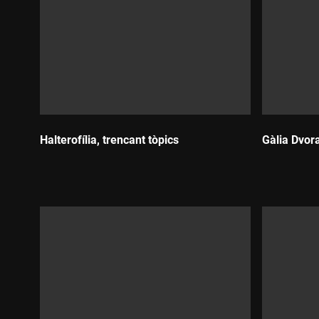
Halterofília, trencant tòpics
Gàlia Dvor
Durada:
Durada: