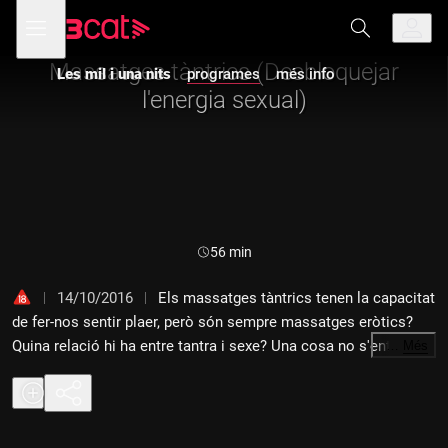
Anar
Anar
Obre
menú
Les mil i una nits
a
al
de
la
contingut
navegació
navegació
Massatges tàntrics (Desbloquejar
Les mil i una nits
programes
més info
principal
l'energia sexual)
Durada:
56 min
14/10/2016
Els massatges tàntrics tenen la capacitat
de fer-nos sentir plaer, però són sempre massatges eròtics?
Quina relació hi ha entre tantra i sexe? Una cosa no s'entén
…
Més
sense l'altra? El massatge tàntric s'acaba quan s'arriba a
l'orgasme, o no ha de ser així necessàriament? Serveixen per
tractar altres afeccions? En parlem amb Ignasi Tebé, expert en
tantra, i Paco Tantra, expert en massatges tàntrics.