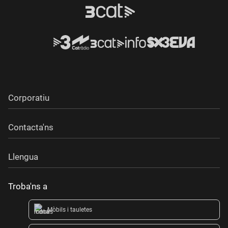
Corporatiu
Contacta'ns
Llengua
Troba'ns a
Mòbils i tauletes