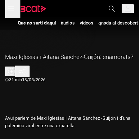
Anar
Anar
Obre
menú
a
al
de
la
contingut
navegació
navegació
Que no surti d'aquí
àudios
vídeos
qnsda al descobert
principal
Maxi Iglesias i Aitana Sánchez-Guijón: enamorats?
Durada:
31 min
13/05/2026
Avui parlem de Maxi Iglesias i Aitana Sánchez -Guijón i d'una
polèmica viral entre una exparella.