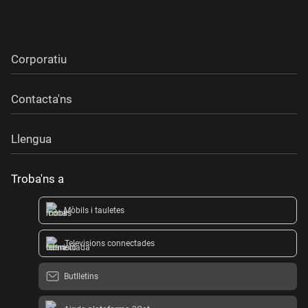
Corporatiu
Contacta'ns
Llengua
Troba'ns a
Mòbils i tauletes
Televisions connectades
Butlletins