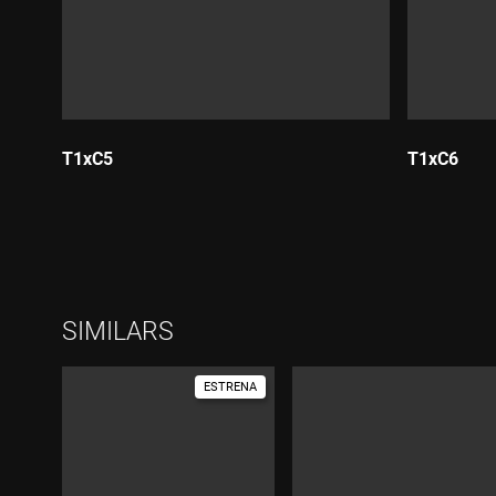
T1xC5
T1xC6
Durada:
Durada:
SIMILARS
ESTRENA