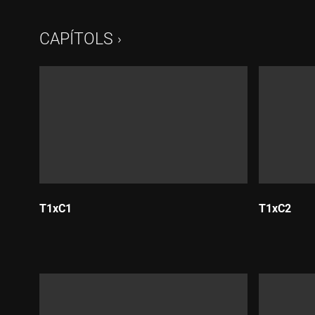
CAPÍTOLS
T1xC1
T1xC2
Durada:
Durada: