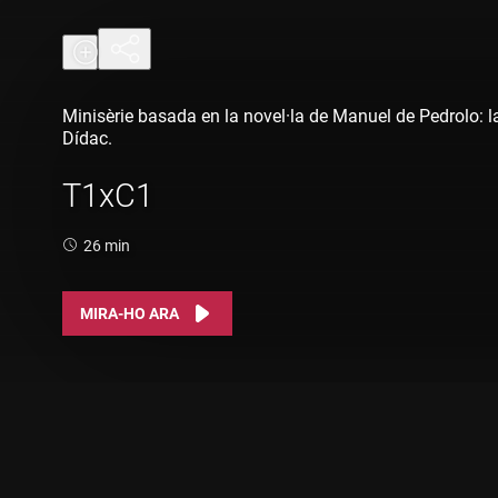
Minisèrie basada en la novel·la de Manuel de Pedrolo: la m
Dídac.
T1xC1
Durada:
26 min
MIRA-HO ARA