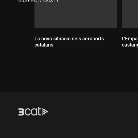
La nova situació dels aeroports
L'Empar
catalans
castan
Dur
Durada: