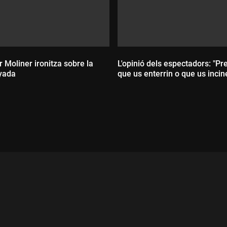
 Moliner ironitza sobre la
L'opinió dels espectadors: "Pr
yada
que us enterrin o que us incin
ada:
Durada: