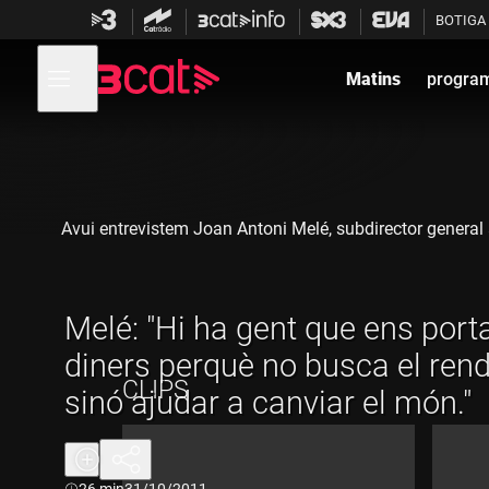
Anar
Anar
BOTIGA
a
al
la
contingut
Obre
navegació
menú
Matins
progra
de
principal
navegació
Avui entrevistem Joan Antoni Melé, subdirector general 
Melé: "Hi ha gent que ens porta
diners perquè no busca el ren
CLIPS
sinó ajudar a canviar el món."
Durada:
26 min
31/10/2011