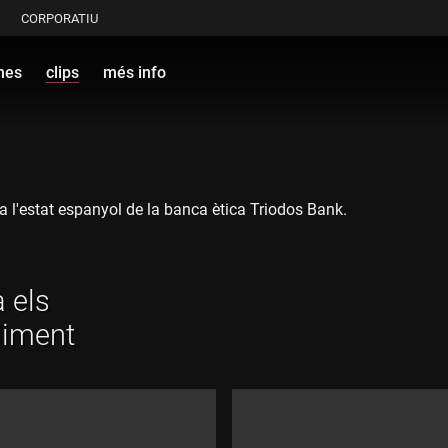
CORPORATIU
mes
clips
més info
a l'estat espanyol de la banca ètica Triodos Bank.
 els
diment