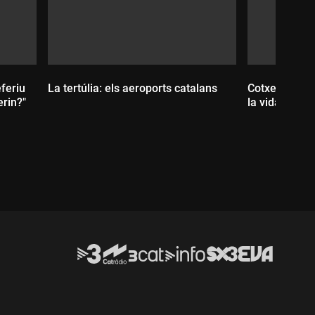
eferiu
La tertúlia: els aeroports catalans
Cotxes que e
erin?"
la vida
Durada:
Durada: