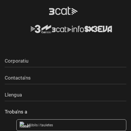
Corporatiu
Contacta'ns
Llengua
Troba'ns a
Mòbils i tauletes