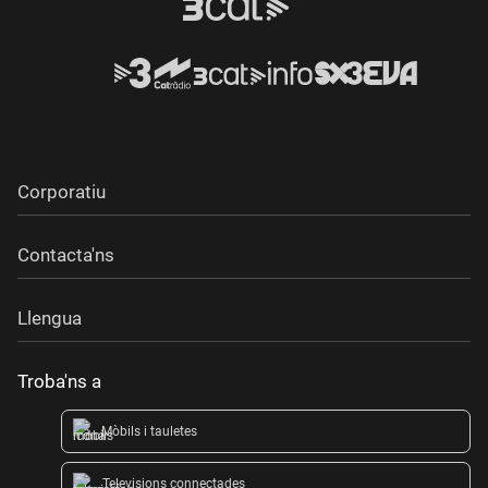
Corporatiu
Contacta'ns
Llengua
Troba'ns a
Mòbils i tauletes
Televisions connectades