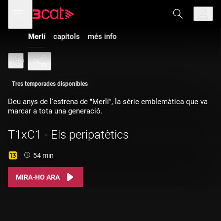
Anar
Anar
Obre
menú
a
al
de
la
contingut
navegació
navegació
Merlí
capítols
més info
principal
Tres temporades disponibles
Deu anys de l'estrena de "Merlí", la sèrie emblemàtica que va
marcar a tota una generació.
T1xC1 - Els peripatètics
Durada:
54 min
MIRA-HO ARA