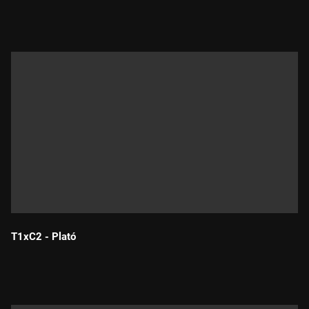
Durada:
T1xC2 - Plató
Durada: