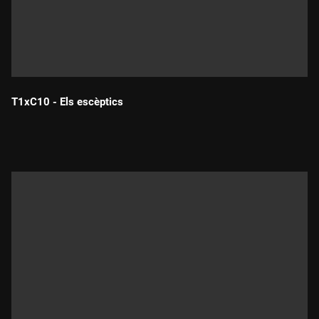
T1xC10 - Els escèptics
Durada: