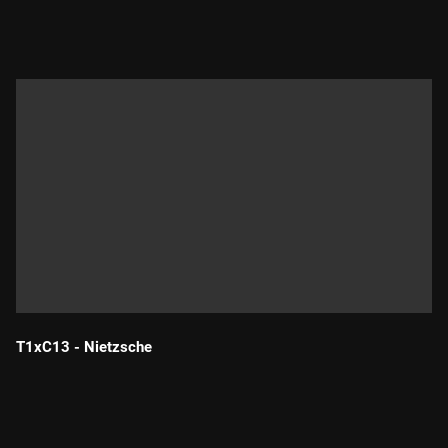
Durada:
T1xC13 - Nietzsche
Durada: