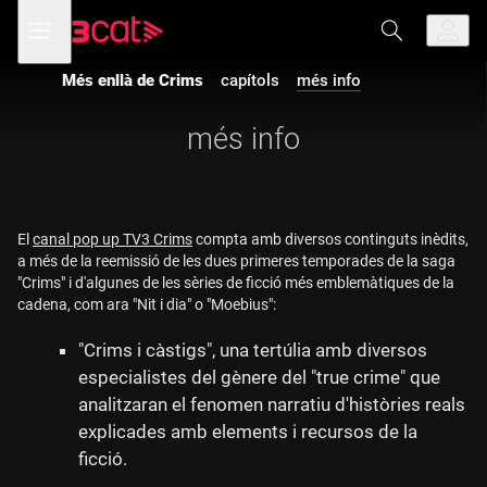
Anar
Anar
Obre
menú
a
al
de
la
contingut
navegació
navegació
Més enllà de Crims
capítols
més info
principal
més info
El
canal pop up TV3 Crims
compta amb diversos continguts inèdits,
a més de la reemissió de les dues primeres temporades de la saga
"Crims" i d'algunes de les sèries de ficció més emblemàtiques de la
cadena, com ara "Nit i dia" o "Moebius":
"Crims i càstigs", una tertúlia amb diversos
especialistes del gènere del "true crime" que
analitzaran el fenomen narratiu d'històries reals
explicades amb elements i recursos de la
ficció.