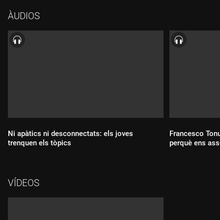
docents i la complicitat de les famílies. Per conèixer la
ÀUDIOS
situació a les escoles de Catalunya i com s'ho maneguen els
mestres per superar els obstacles, a "L'ofici d'educar" estrenem
"La sala de mestres". Ens hi acompanyen Beth Gil, mestra de
l'escola Ferran de Segarra, de Santa Coloma de Gramenet; Pepa
Adell Nolla, mestra de l'escola Doctor Alberich i Casas, de
Reus; Francesc Martín, director i mestre de l'escola Sant Jordi,
de Vilanova i la Geltrú; Marta Rubio Tartera, directora de
l'escola Estel, de Sant Andreu, a Barcelona, i Abraham Tusell,
director de l'escola Pere Calders, de Polinyà. I acabarem amb
els "Llibres per somiar", amb Jaume Centelles.
Ni apàtics ni desconnectats: els joves
Francesco Tonu
trenquen els tòpics
perquè ens asse
Durada:
Durada:
VÍDEOS