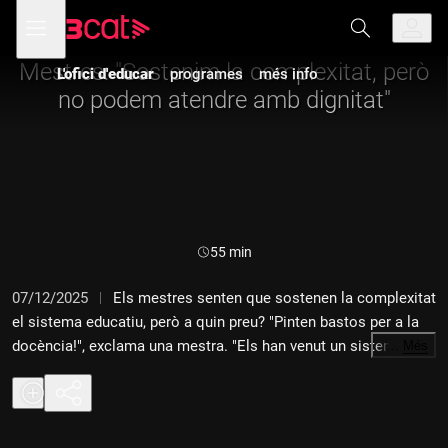
Anar
Anar
Obre
menú
L'ofici d'educar
a
al
de
la
contingut
navegació
navegació
Mestres: "Sostenim la complexitat, però
L'ofici d'educar
programes
més info
principal
no podem atendre amb dignitat"
Durada:
55 min
07/12/2025
Els mestres senten que sostenen la complexitat
el sistema educatiu, però a quin preu? "Pinten bastos per a la
docència!", exclama una mestra. "Els han venut un sistema
…
Més
educatiu inclusiu difícil de fer realitat amb els recursos
actuals", lamenta un altre mestre. Se senten sobrepassats amb
els nouvinguts i les neurodivergències, i molt tensionats,
reconeixen tots. I se'n surten gràcies a la força dels equips