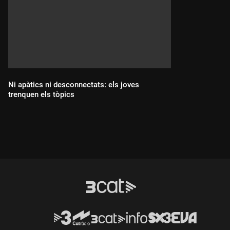
Ni apàtics ni desconnectats: els joves
trenquen els tòpics
Durada: