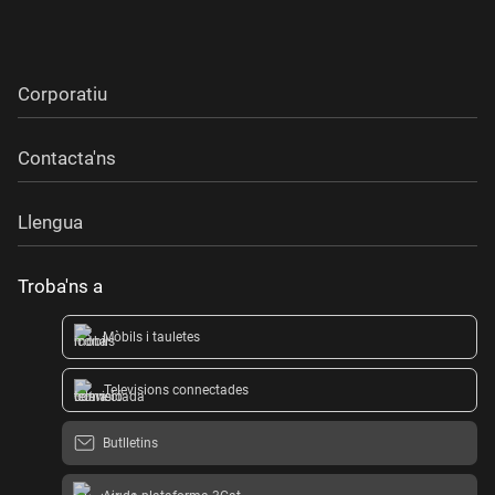
Corporatiu
Contacta'ns
Llengua
Troba'ns a
Mòbils i tauletes
Televisions connectades
Butlletins