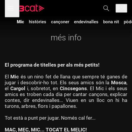
Anar
Anar
Obre
menú
a
al
de
la
contingut
navegació
navegació
Mic
històries
cançoner
endevinalles
bona nit
pòd
principal
més info
El programa de titelles per als més petits!
El
Mic
és un nino fet de llana que sempre té ganes de
jugar i descobrir-ho tot. Els seus amics són la
Mosca
,
el
Cargol
i, sobretot, en
Cincsegons
. El Mic i els seus
amics es troben cada dia per cantar cançons, explicar
contes, dir endevinalles... Viuen en un lloc on hi ha
turons, arbres, flors i papallones.
Tot està a punt per jugar. Només cal fer...
MAC, MEC, MIC... TOCA'T EL MELIC!