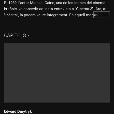
El 1989, l'actor Michael Caine, una de les icones del cinema
britànic, va concedir aquesta entrevista a "Cinema 3". Ara, a
"Inèdits", la podem veure íntegrament. En aquell moment,
…
Més
Caine es trobava a la meitat de la seva llarga carrera
cinematogràfica i estrenava "Un parell de seductors",
coprotagonitzada amb Steve Martin. Confessava, aleshores,
CAPÍTOLS
la seva simpatia per les comèdies. Enginyós i molt
comunicatiu, l'actor conversa amb Manel Domínguez sobre
els seus primers 30 anys fent pel·lícules.
Edward Dmytryk