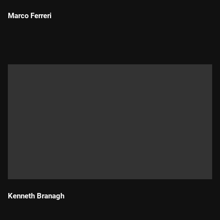
Marco Ferreri
Durada:
Kenneth Branagh
Durada: