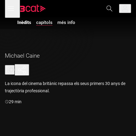
Anar
Anar
Obre
menú
a
al
de
la
contingut
navegació
navegació
Inèdits
capítols
més info
principal
Michael Caine
La icona del cinema britànic repassa els seus primers 30 anys de
trajectòria professional.
Durada:
29 min