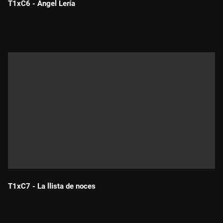
T1xC6 - Ángel Lería
Durada:
T1xC7 - La llista de noces
Durada: