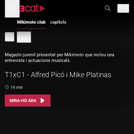
Anar
Anar
Obre
menú
a
al
de
la
contingut
navegació
navegació
Mikimoto club
capítols
principal
Magazín juvenil presentat per Mikimoto que inclou una
entrevista i actuacions musicals.
T1xC1 - Alfred Picó i Mike Platinas
Durada:
19 min
MIRA-HO ARA