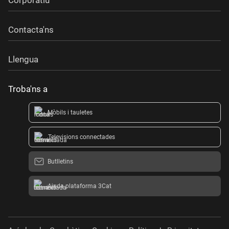
Contacta'ns
Llengua
Troba'ns a
Mòbils i tauletes
Televisions connectades
Butlletins
Ajuda plataforma 3Cat