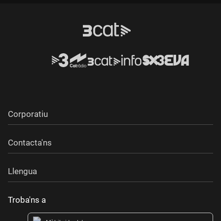
Durada:
Corporatiu
Contacta'ns
Llengua
Troba'ns a