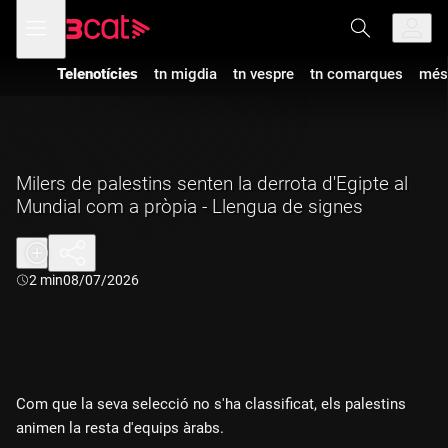
Anar
Anar
Obre
menú
a
al
de
la
contingut
navegació
navegació
Telenotícies
tn migdia
tn vespre
tn comarques
més
principal
Milers de palestins senten la derrota d'Egipte al
Mundial com a pròpia - Llengua de signes
Durada:
2 min
08/07/2026
Com que la seva selecció no s'ha classificat, els palestins
animen la resta d'equips àrabs.