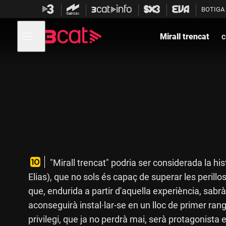
Anar
Anar
BOTIGA
a
al
la
contingut
Obre
navegació
menú
Mirall trencat
c
de
principal
navegació
"Mirall trencat" podria ser considerada la hi
Elias), que no sols és capaç de superar les perill
que, endurida a partir d'aquella experiència, sabrà
aconseguirà instal·lar-se en un lloc de primer rang 
privilegi, que ja no perdrà mai, serà protagonista 