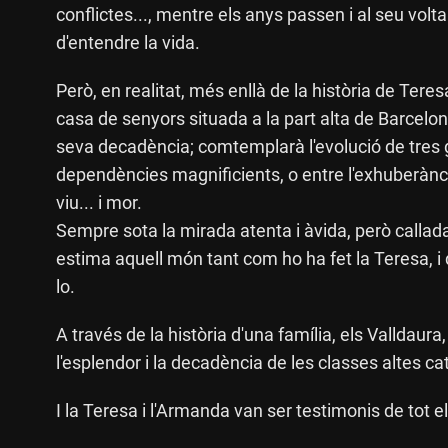
conflictes..., mentre els anys passen i al seu vo
d'entendre la vida.
Però, en realitat, més enllà de la història de Teres
casa de senyors situada a la part alta de Barcelona
seva decadència; comtemplarà l'evolució de tres g
dependències magnificients, o entre l'exhuberància
viu... i mor.
Sempre sota la mirada atenta i àvida, però callada
estima aquell món tant com ho ha fet la Teresa, i qu
lo.
A través de la història d'una família, els Valldaura,
l'esplendor i la decadència de les classes altes ca
I la Teresa i l'Armanda van ser testimonis de tot e