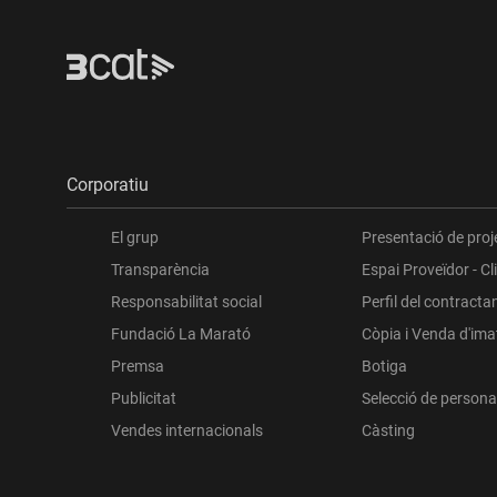
Corporatiu
El grup
Presentació de proj
Transparència
Espai Proveïdor - Cl
Responsabilitat social
Perfil del contracta
Fundació La Marató
Còpia i Venda d'im
Premsa
Botiga
Publicitat
Selecció de persona
Vendes internacionals
Càsting