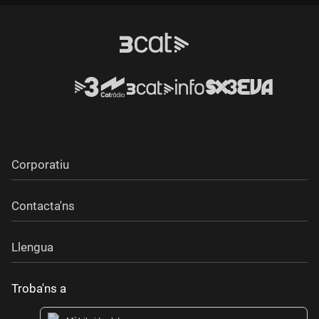
Durada:
Corporatiu
Contacta'ns
Llengua
Troba'ns a