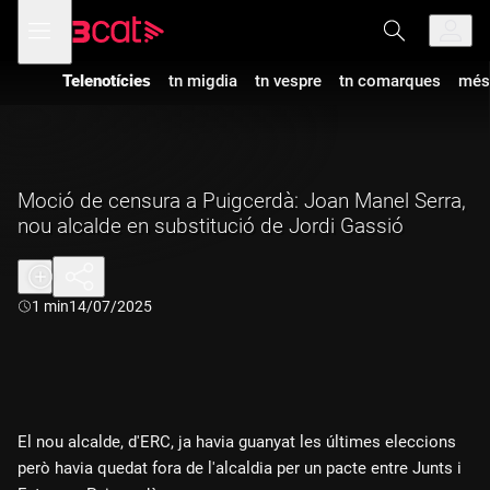
Anar
Anar
Obre
menú
a
al
de
la
contingut
navegació
navegació
Telenotícies
tn migdia
tn vespre
tn comarques
més
principal
Moció de censura a Puigcerdà: Joan Manel Serra,
nou alcalde en substitució de Jordi Gassió
Durada:
1 min
14/07/2025
El nou alcalde, d'ERC, ja havia guanyat les últimes eleccions
però havia quedat fora de l'alcaldia per un pacte entre Junts i