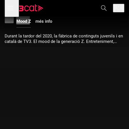
Anar
Anar
Obre
menú
a
al
Mood Z
de
la
contingut
navegació
navegació
Mood Z
més info
principal
Durant la tardor del 2020, la fàbrica de continguts juvenils i en
català de TV3. El mood de la generació Z. Entreteniment,
actualitat i cultura a càrrec de periodistes, activistes i
influencers.