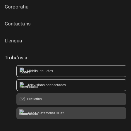
Corporatiu
Contacta'ns
Llengua
Troba'ns a
Mòbils i tauletes
Televisions connectades
Butlletins
Ajuda plataforma 3Cat