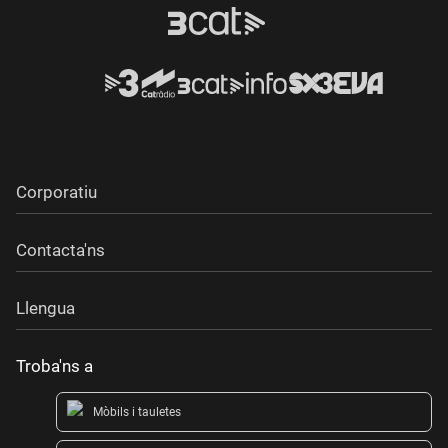
Corporatiu
Contacta'ns
Llengua
Troba'ns a
Mòbils i tauletes