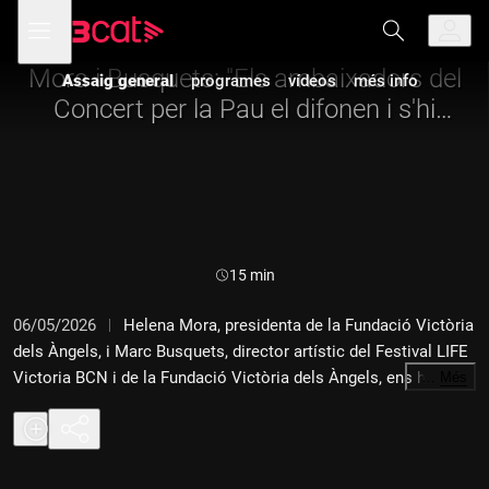
Anar
Anar
Obre
menú
Assaig general
a
al
de
la
contingut
navegació
navegació
Mora i Busquets: "Els ambaixadors del
Assaig general
programes
vídeos
més info
principal
Concert per la Pau el difonen i s'hi
impliquen"
Durada:
15 min
06/05/2026
Helena Mora, presidenta de la Fundació Victòria
dels Àngels, i Marc Busquets, director artístic del Festival LIFE
Victoria BCN i de la Fundació Victòria dels Àngels, ens han
…
Més
donat els detalls de la tercera edició del Concert per la Pau. Es
tracta d'una iniciativa impulsada per la Fundació Victòria dels
Àngels, amb el suport de l'Ajuntament de Barcelona, destinada
a projectes humanitaris de construcció de la pau que duu a