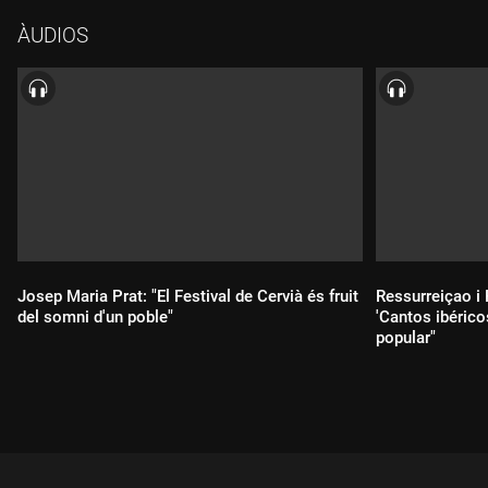
terme la Creu Roja. El Concert per la Pau se celebrarà el 12 de
ÀUDIOS
maig, a L'Auditori de Barcelona, i tindrà la participació de la
reconeguda soprano Adriana González com a ambaixadora del
Concert per la Pau 2026. A més, també hi actuaran de manera
altruista Ofelia Sala, Helena Ressurreiçao, René Barbera i
Ashley Riches, acompanyats de l'Orquestra Simfònica Victòria
dels Àngels, el Cor Càrmina i el Cor per la Pau. La direcció
musical del concert anirà a càrrec de Pedro Pardo.
Josep Maria Prat: "El Festival de Cervià és fruit
Ressurreiçao i
del somni d'un poble"
'Cantos ibérico
popular"
Durada:
Durada: